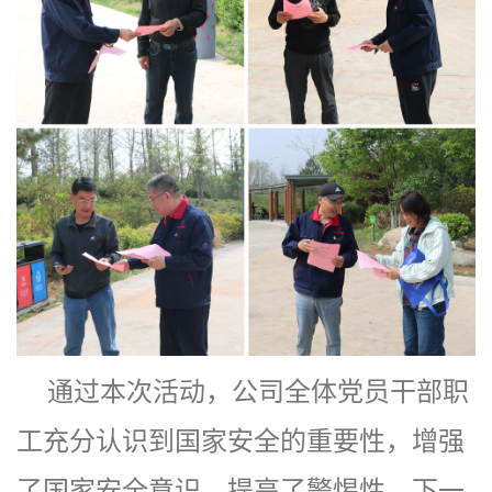
通过本次活动，公司全体党员干部职
工充分认识到国家安全的重要性，增强
了国家安全意识，提高了警惕性。下一