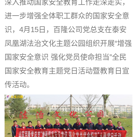
深入推动国家安全教育工作走深走实，
进一步增强全体职工群众的国家安全意
识，4月15日，百隆公司党总支在泰安
凤凰湖法治文化主题公园组织开展“增强
国家安全意识 强化党员使命担当”全民
国家安全教育主题党日活动暨教育日宣
传活动。