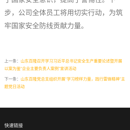
步，公司全体员工将用切实行动，为筑
牢国家安全防线贡献力量。
上一条：
山东百隆召开学习习近平总书记安全生产重要论述暨开展
以案为鉴“企业主要负责人案例”宣讲活动
下一条：
山东百隆党总支组织开展“学习榜样力量，践行雷锋精神”主
题党日活动
快速链接