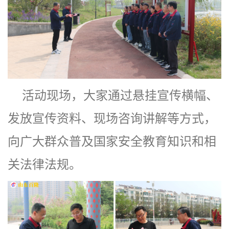
活动现场，大家通过悬挂宣传横幅、
发放宣传资料、现场咨询讲解等方式，
向广大群众普及国家安全教育知识和相
关法律法规。