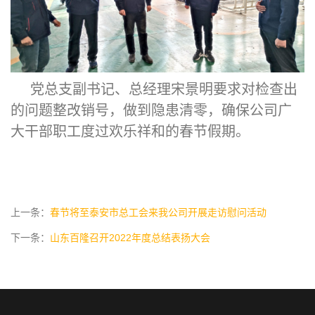
党总支副书记、总经理宋景明要求对检查出
的问题整改销号，做到隐患清零，确保公司广
大干部职工度过欢乐祥和的春节假期。
上一条：
春节将至泰安市总工会来我公司开展走访慰问活动
下一条：
山东百隆召开2022年度总结表扬大会