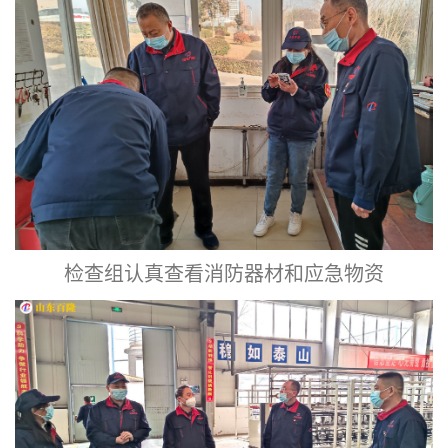
检查组认真查看消防器材和应急物资