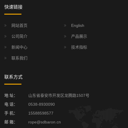
快速链接
网站首页
English
公司简介
产品展示
新闻中心
技术指标
联系我们
联系方式
地 址：
山东省泰安市开发区龙腾路1507号
电 话：
0538-8930090
手 机：
15588598577
邮 箱：
rope@sdbaron.cn